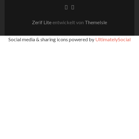
Facebook-
Instagram
Link
Link
Zerif Lite
entwickelt von
ThemeIsle
Social media & sharing icons powered by
UltimatelySocial